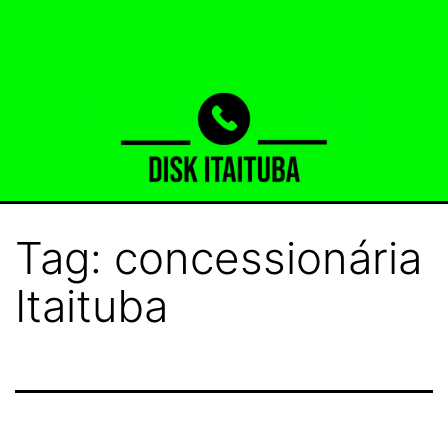
Pular
para
o
conteúdo
Disk
Tag:
concessionária
Itaituba
Itaituba